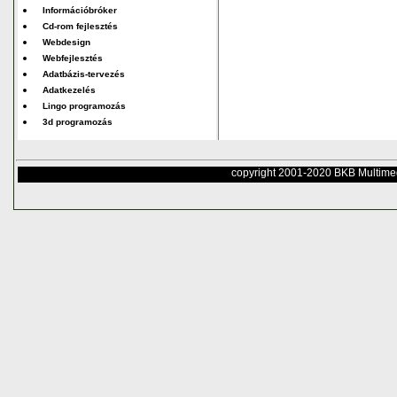
Információbróker
Cd-rom fejlesztés
Webdesign
Webfejlesztés
Adatbázis-tervezés
Adatkezelés
Lingo programozás
3d programozás
copyright 2001-2020 BKB Multime