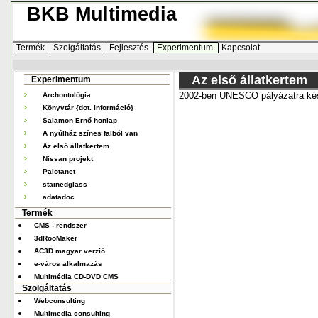
BKB Multimedia
Termék
Szolgáltatás
Fejlesztés
Experimentum
Kapcsolat
Az első állatkertem
Experimentum
2002-ben UNESCO pályázatra kés
Archontológia
Könyvtár {dot. Információ}
Salamon Ernő honlap
A nyúlház színes falból van
Az első állatkertem
Nissan projekt
Palotanet
stainedglass
adatadoc
Termék
CMS - rendszer
3dRooMaker
AC3D magyar verzió
e-város alkalmazás
Multimédia CD-DVD CMS
Szolgáltatás
Webconsulting
Multimedia consulting