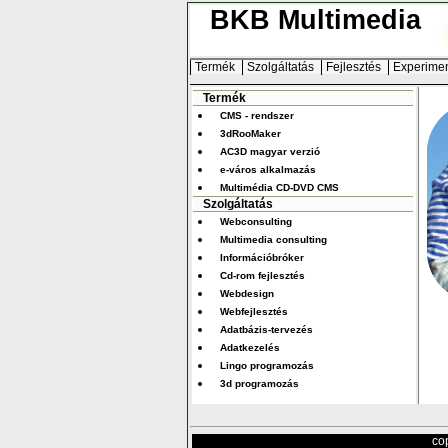
BKB Multimedia
Termék
Szolgáltatás
Fejlesztés
Experime
Termék
CMS - rendszer
3dRooMaker
AC3D magyar verzió
e-város alkalmazás
Multimédia CD-DVD CMS
Szolgáltatás
Webconsulting
Multimedia consulting
Információbróker
Cd-rom fejlesztés
Webdesign
Webfejlesztés
Adatbázis-tervezés
Adatkezelés
Lingo programozás
3d programozás
co