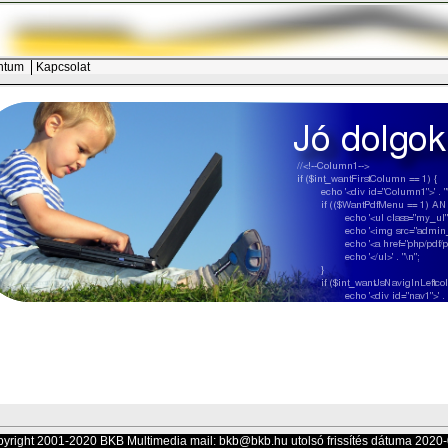
ntum
Kapcsolat
pyright 2001-2020 BKB Multimedia mail:
bkb@bkb.hu
utolsó frissítés dátuma 2020