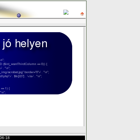
Főoldal
-06-18